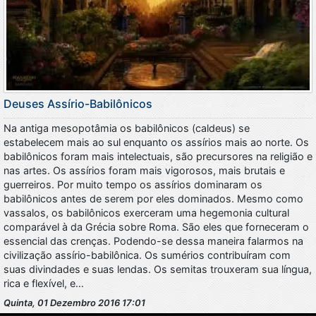
Deuses Assírio-Babilônicos
Na antiga mesopotâmia os babilônicos (caldeus) se
estabelecem mais ao sul enquanto os assírios mais ao norte. Os
babilônicos foram mais intelectuais, são precursores na religião e
nas artes. Os assírios foram mais vigorosos, mais brutais e
guerreiros. Por muito tempo os assírios dominaram os
babilônicos antes de serem por eles dominados. Mesmo como
vassalos, os babilônicos exerceram uma hegemonia cultural
comparável à da Grécia sobre Roma. São eles que forneceram o
essencial das crenças. Podendo-se dessa maneira falarmos na
civilização assírio-babilônica. Os sumérios contribuíram com
suas divindades e suas lendas. Os semitas trouxeram sua língua,
rica e flexível, e…
Quinta, 01 Dezembro 2016 17:01