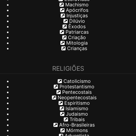
Machismo
Apócrifos
Injustiças
Dilúvio
Êxodos
Patriarcas
Criação
Mitologia
Crianças
RELIGIÕES
Catolicismo
Protestantismo
Pentecostais
Neopentecostais
Espiritismo
Islamismo
Judaismo
Tribais
Afro-Brasileiras
Mórmons
Adventista