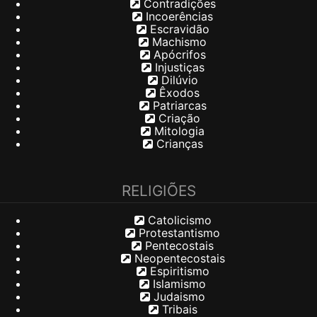
Contradições
Incoerências
Escravidão
Machismo
Apócrifos
Injustiças
Dilúvio
Êxodos
Patriarcas
Criação
Mitologia
Crianças
RELIGIÕES
Catolicismo
Protestantismo
Pentecostais
Neopentecostais
Espiritismo
Islamismo
Judaismo
Tribais