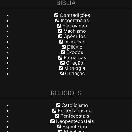
BÍBLIA
Contradições
Incoerências
Escravidão
Machismo
Apócrifos
Injustiças
Dilúvio
Êxodos
Patriarcas
Criação
Mitologia
Crianças
RELIGIÕES
Catolicismo
Protestantismo
Pentecostais
Neopentecostais
Espiritismo
Islamismo